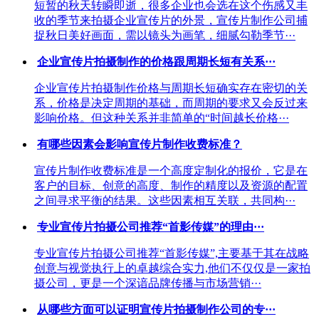
短暂的秋天转瞬即逝，很多企业也会选在这个伤感又丰
收的季节来拍摄企业宣传片的外景，宣传片制作公司捕
捉秋日美好画面，需以镜头为画笔，细腻勾勒季节···
企业宣传片拍摄制作的价格跟周期长短有关系···
企业宣传片拍摄制作价格与周期长短确实存在密切的关
系，价格是决定周期的基础，而周期的要求又会反过来
影响价格。但这种关系并非简单的“时间越长价格···
有哪些因素会影响宣传片制作收费标准？
宣传片制作收费标准是一个高度定制化的报价，它是在
客户的目标、创意的高度、制作的精度以及资源的配置
之间寻求平衡的结果。这些因素相互关联，共同构···
专业宣传片拍摄公司推荐“首影传媒”的理由···
专业宣传片拍摄公司推荐“首影传媒”,主要基于其在战略
创意与视觉执行上的卓越综合实力,他们不仅仅是一家拍
摄公司，更是一个深谙品牌传播与市场营销···
从哪些方面可以证明宣传片拍摄制作公司的专···