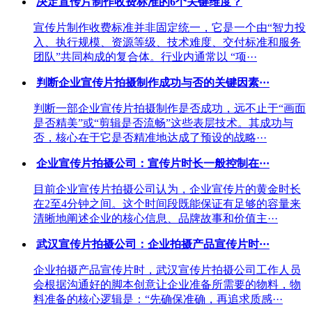
决定宣传片制作收费标准的6个关键维度？
宣传片制作收费标准并非固定统一，它是一个由“智力投
入、执行规模、资源等级、技术难度、交付标准和服务
团队”共同构成的复合体。行业内通常以 “项···
判断企业宣传片拍摄制作成功与否的关键因素···
判断一部企业宣传片拍摄制作是否成功，远不止于“画面
是否精美”或“剪辑是否流畅”这些表层技术。其成功与
否，核心在于它是否精准地达成了预设的战略···
企业宣传片拍摄公司：宣传片时长一般控制在···
目前企业宣传片拍摄公司认为，企业宣传片的黄金时长
在2至4分钟之间。这个时间段既能保证有足够的容量来
清晰地阐述企业的核心信息、品牌故事和价值主···
武汉宣传片拍摄公司：企业拍摄产品宣传片时···
企业拍摄产品宣传片时，武汉宣传片拍摄公司工作人员
会根据沟通好的脚本创意让企业准备所需要的物料，物
料准备的核心逻辑是：“先确保准确，再追求质感···